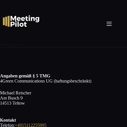
Zum
Inhalt
springen
MeetingPilot
Angaben gemäß § 5 TMG
4Green Communications UG (haftungsbeschränkt)
Michael Reischer
Am Busch 9
14513 Teltow
Kontakt
Telefon:
+4915112255995